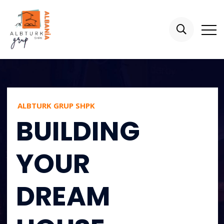
ALBTURK GRUP SHPK
B
U
I
L
D
I
N
G
Y
O
U
R
D
R
E
A
M