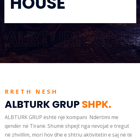
H
O
U
S
E
ALBTURK GRU
RRETH NESH
ALBTURK GRUP
SHPK.
ALBTURK GRUP është një kompani Ndërtimi me
qendër në Tiranë. Shumë shpejt nga nevojat e tregut
në zhvillim, mori hov dhe e shtriu aktivitetin e saj në të